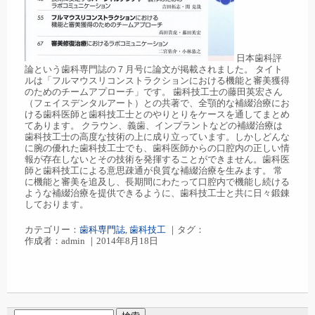
日本歯科評
論という歯科専門誌の７月号に論文が掲載されました。 タイト
ルは「フルマウスリコンストラクションにおける機能と審美獲得
のためのチームアプローチ」です。 歯科技工士の藤田英宏さん
（フェイスデンタルアート）との共著で、全顎的な補綴治療にお
ける歯科医師と歯科技工士とのやりとりをケースを通してまとめ
てあります。 クラウン、義歯、インプラントなどの補綴治療は
歯科技工士の高度な技術の上に成り立っています。しかしどんな
に腕の優れた歯科技工士でも、歯科医師からの口腔内の正しい情
報が存在しないとその技術を発揮することができません。歯科医
師と歯科技工による意思疎通が良質な補綴治療を生みます。 常
に機能と審美を追及し、長期間にわたって口腔内で機能し続ける
ような補綴治療を提供できるように、歯科技工士と共に日々鍛錬
しております。
カテゴリー：
歯科専門誌
,
歯科技工
｜タグ：
作成者：admin ｜2014年8月18日