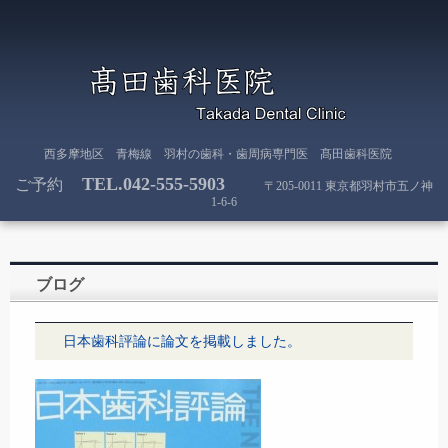
西多摩地区 青梅線 羽村の歯科・歯周病専門医 髙田歯科医院
TEL.
042-555-5903
ご予約
〒205-0011 東京都羽村市五ノ神
1-6-6
ブログ
日本歯科評論に論文を掲載しました。