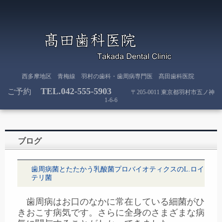
西多摩地区 青梅線 羽村の歯科・歯周病専門医 髙田歯科医院
TEL.
042-555-5903
ご予約
〒205-0011 東京都羽村市五ノ神
1-6-6
ブログ
歯周病菌とたたかう乳酸菌プロバイオティクスのL.ロイ
テリ菌
歯周病はお口のなかに常在している細菌がひ
きおこす病気です。さらに全身のさまざまな病