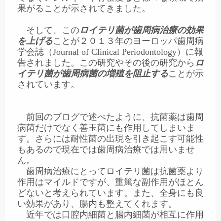
果がることが示されてきました。
そして、この
ロイテリ菌が歯周病治療の効果
を上げる
ことが２０１３年のヨーロッパ歯周病
学会誌（Journal of Clinical Periodontology）に報
告されました。この研究やその後の研究から
ロ
イテリ菌が歯周病菌の増殖を阻止する
ことが示
されています。
前回のブログで述べたように、抗菌薬は歯周
病菌だけでなく善玉菌にも作用してしまいま
す。さらには耐性菌の出現を引き起こす可能性
もあるので現在では歯周病治療では用いませ
ん。
歯周病治療にとってロイテリ菌は抗菌薬より
作用はマイルドですが、重篤な副作用がほとん
どないと考えられています。また、全身にも良
い効果があり、腸内も整えてくれます。
近年では口腔内細菌と腸内細菌が相互に作用