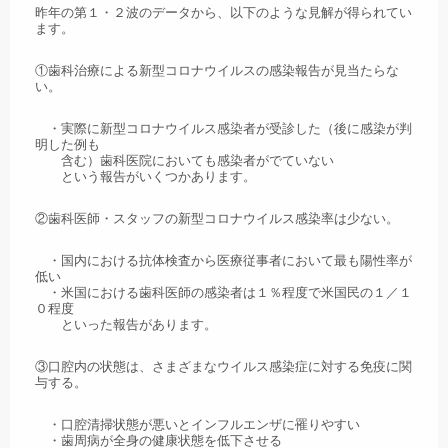
昨年の第１・２波のデータから、以下のような見解が得られてい
ます。
①歯科治療による新型コロナウイルスの感染報告が見当たらな
い。
・実際に新型コロナウイルス感染者が受診した（後に感染が判
明した例も
含む）歯科医院においても感染者がでていない
という報告がいくつかあります。
②歯科医師・スタッフの新型コロナウイルス感染率は少ない。
・国内における抗体検査から医療従事者において最も陽性率が
低い
・米国における歯科医師の感染者は１％程度で米国民の１／１
０程度
といった報告があります。
③口腔内の状態は、さまざまなウイルス感染症に対する免疫に関
与する。
・口腔清掃状態が悪いとインフルエンザに罹りやすい
・歯周病が全身の健康状態を低下させる