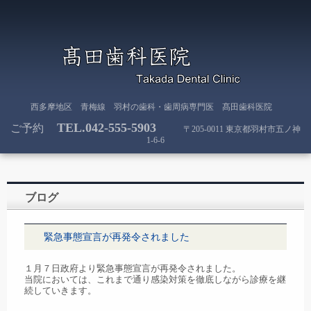
西多摩地区 青梅線 羽村の歯科・歯周病専門医 髙田歯科医院
TEL.
042-555-5903
ご予約
〒205-0011 東京都羽村市五ノ神
1-6-6
ブログ
緊急事態宣言が再発令されました
１月７日政府より緊急事態宣言が再発令されました。
当院においては、これまで通り感染対策を徹底しながら診療を継
続していきます。