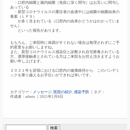
・口腔内細菌と腸内細菌（免疫に深く関与）はお互いに関与し
あっている
・新型コロナウイルスの重症者の血液中には細菌や細菌由来の
毒素（ＬＰＳ）
が多く含まれている（口腔内の由来かどうかはわかっていま
せん）
といった報告があります。
もちろん、ご来院時に体調がすぐれない場合は無理されずにご予
約変更をお願いしますね。
また、新型コロナウイルス感染症と診断され自宅療養されている
方、濃厚接触者とされている方はご来院をお控え頂きますようお
願い申し上げます。
２０２１年も皆様における口腔内の健康維持から、このパンデミ
ックを乗り越えるお手伝いができれば幸いです。
カテゴリー：
メッセージ
,
医院の紹介
,
感染予防
｜タグ：
作成者：admin ｜2021年1月8日